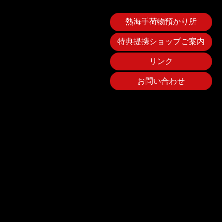
熱海手荷物預かり所
特典提携ショップご案内
リンク
お問い合わせ
home
特典
提携ショップ
link
ask