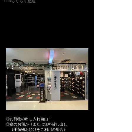
JTBらくらく配送
手荷物・荷物・キャリーバッグ・ベビー
◎お荷物の出し入れ自由！
カー等お預かりいたします。熱海駅から
◎傘のお預かりまたは無料貸し出し
徒歩0分。コインロッカーに入らない手荷
（手荷物お預けをご利用の場合）