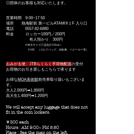
物は大変お得です。ぜひご利用くださ
◎団体のお客様も対応いたします。
い。
手荷物を預けてごゆっくり熱海観光をお
営業時間 9:00~17:50
楽しみください。
​場所 熱海駅前 第一ビルATAMIX１F 入り口
熱海駅atamiでコインロッカーもしくはロ
電話
0557-82-6880
ッカー熱海駅ロッカーで熱海コインロッ
​料金 ロッカー100円／200円
カーでお困りではありませんか？
有人預かり 300円
当店をコインロッカー代わりにそしてロ
※特大サイズ三辺合計150cm～
ッカーとしてお使いください。
￥500 （ゴルフバッグ、自転車、ベビーカー等）
手荷物もしくは荷物やキャリーバック、
ベビーカーを預けて熱海観光へおでかけ
おみがる便、JTBらくらく手荷物配送
の受付
ください
お荷物のお引き渡しもこちらで承ります
お得な
MOA美術館
前売券取り扱いもございま
す。
大人2,000円➡1,800円
​高大生1,400円➡1,200円
We will accept any luggage that does not
fit in the
coin lockers.
￥300 each
Hours : AM 9:00~ PM 5:50
Place : See the map on the left.